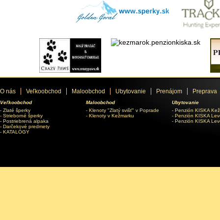
O nás
Veľkoobchod
Maloobchod
Ubytovanie
Prenájom
Preprava
Veľkoobchod
Maloobchod
Ubytovanie
Zlaté šperky
Klenoty "Zlatý svišť" v Poprade
Penzión KISKA Ke
Strieborné šperky
Klenoty v Kežmarku
Penzión KISKA Lev
Postriebrená alpaka
Penzión KISKA Lev
Darčekové predmety
KATALÓGY