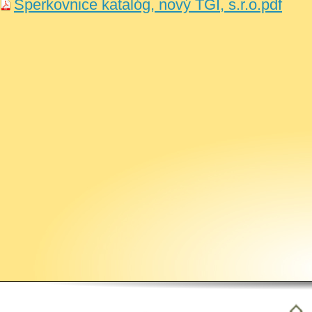
Šperkovnice katalóg, nový TGI, s.r.o.pdf