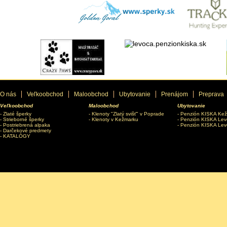
O nás
Veľkoobchod
Maloobchod
Ubytovanie
Prenájom
Preprava
Veľkoobchod
Maloobchod
Ubytovanie
Zlaté šperky
Klenoty "Zlatý svišť" v Poprade
Penzión KISKA Ke
Strieborné šperky
Klenoty v Kežmarku
Penzión KISKA Lev
Postriebrená alpaka
Penzión KISKA Lev
Darčekové predmety
KATALÓGY