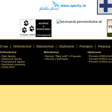
O nás
Veľkoobchod
Maloobchod
Ubytovanie
Prenájom
Preprava
Veľkoobchod
Maloobchod
Ubytovanie
Zlaté šperky
Klenoty "Zlatý svišť" v Poprade
Penzión KISKA Ke
Strieborné šperky
Klenoty v Kežmarku
Penzión KISKA Lev
Postriebrená alpaka
Penzión KISKA Lev
Darčekové predmety
KATALÓGY